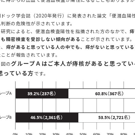
。
間ドック学会誌（2020年発行）に発表された論文「便潜血
己判断の危険性が示されています。
の研究によると、便潜血検査陽性を指摘された方のなかで、
痔
りも精密検査を受診しない傾向がある
ことが示されています。
た、
痔があると思っている人の中でも、
痔がないと思っている
た
ことが報告されています。
グループＡはご本人が痔核があると思ってい
の図の
思っている方
です。