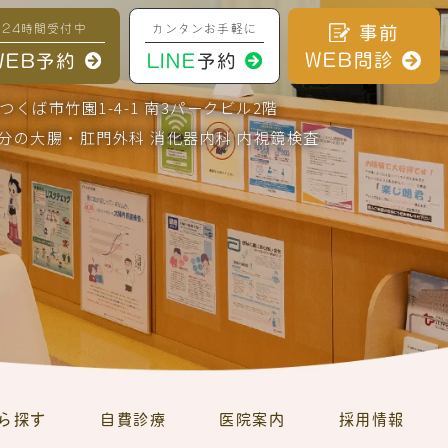
24時間受付中
カンタンお手軽に
事前
WEB問診
WEB予約
LINE
予約
城県つくば市竹園1-4-1 南3パークビル2階
分の大腸・肛門外科 消化器内科 内視鏡検査
ら探す
自費診療
医院案内
採用情報