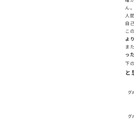
ん
人
自
こ
よ
ま
っ
下
と