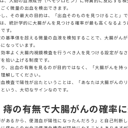
ITは、人間の血液成分（ヘモグロビン）に特異的に反応する
のごく微量の出血を検出できます。
かし、その最大の目的は、「出血そのものを見つけること」
Tは、
統計学的に大腸がんを見つける確率が最も高くなるよう
のです。
定の基準値を超える微量の血液を検知することで、
大腸がんが
みになっています。
も効率よく大腸内視鏡検査を行うべき人を見つける設定がなさ
方を拾い上げる制度です。
まり、
出血の有無を見るのが目的ではなく、「大腸がんを持っ
と理解してください。
潜血検査で陽性が出たということは、「あなたは大腸がんの
」という、大切なサインなのです。
2. 痔の有無で大腸がんの確率
痔があるから、便潜血が陽性になったんだろう」と自己判断
かに痔からの出血で便潜血検査が陽性になることもあります