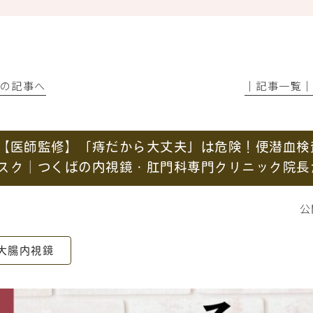
前の記事へ
│記事一覧
【医師監修】「痔だから大丈夫」は危険！便潜血検
スク｜つくばの内視鏡・肛門科専門クリニック院長
公
大腸内視鏡