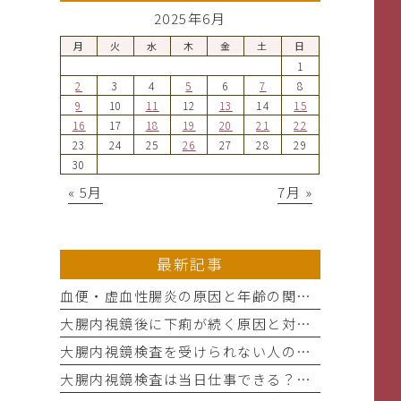
2025年6月
月
火
水
木
金
土
日
1
2
3
4
5
6
7
8
9
10
11
12
13
14
15
16
17
18
19
20
21
22
23
24
25
26
27
28
29
30
« 5月
7月 »
最新記事
血便・虚血性腸炎の原因と年齢の関係を専門医がわかりやすく解説
大腸内視鏡後に下痢が続く原因と対処法｜つくば市の専門クリニックが解説
大腸内視鏡検査を受けられない人の特徴と対処法｜つくば市の専門クリニック
大腸内視鏡検査は当日仕事できる？検査後の注意点と流れを解説｜つくば