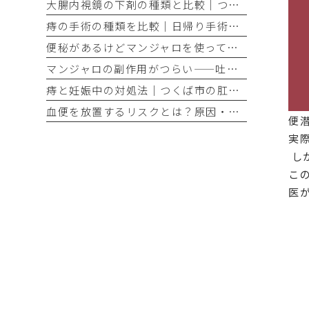
大腸内視鏡の下剤の種類と比較｜つくば市の専門クリニックが解説
痔の手術の種類を比較｜日帰り手術に対応したつくばの肛門外科
便秘があるけどマンジャロを使って大丈夫？消化器内視鏡専門医が答えます｜つくば
マンジャロの副作用がつらい——吐き気・下痢・便秘との付き合い方と受診の目安｜つくばの内視鏡専門医が解説
痔と妊娠中の対処法｜つくば市の肛門外科専門クリニックが解説
血便を放置するリスクとは？原因・対処法をつくばの専門医が解説
便
実
し
こ
医