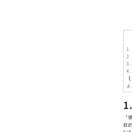
1
2
3
4
【
よ
「
目