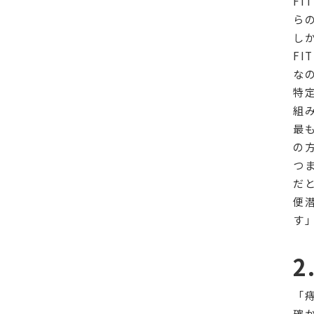
F
ら
し
FI
な
特
組
最
の
つ
だ
便
す
「
確