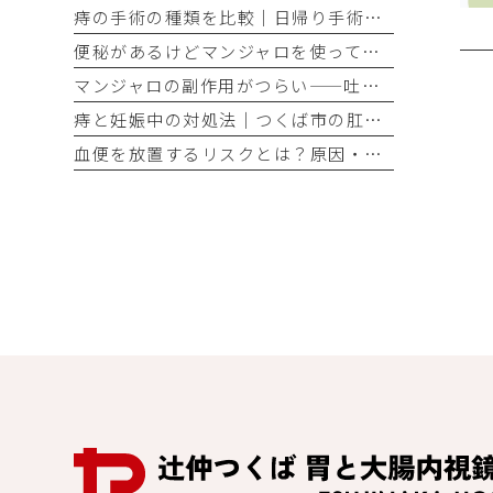
痔の手術の種類を比較｜日帰り手術に対応したつくばの肛門外科
便秘があるけどマンジャロを使って大丈夫？消化器内視鏡専門医が答えます｜つくば
マンジャロの副作用がつらい——吐き気・下痢・便秘との付き合い方と受診の目安｜つくばの内視鏡専門医が解説
痔と妊娠中の対処法｜つくば市の肛門外科専門クリニックが解説
血便を放置するリスクとは？原因・対処法をつくばの専門医が解説