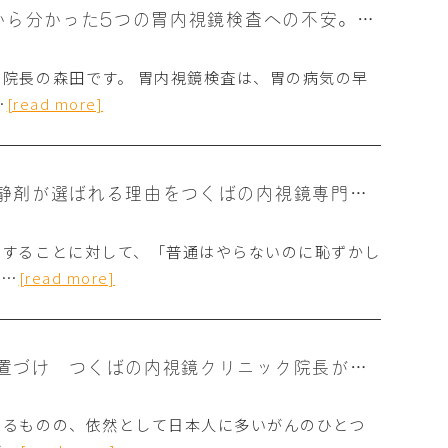
【医師監修】14100人のアンケート調査から分かった5つの胃内視鏡検査への不安。つくばの内視鏡専門医が答えます。
院長の森田です。 胃内視鏡検査は、胃の病気の早
…
[read more]
【医師監修】胃カメラは鎮静剤を使う？鎮静剤が選ばれる理由をつくばの内視鏡専門医が解説
査することに対して、「普通はやらないのに恥ずかし
ま…
[read more]
【医師監修】胃がん検診での胃カメラの位置づけ つくばの内視鏡クリニック院長が解説
いるものの、依然として日本人に多いがんのひとつ