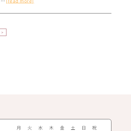
が…
[read more]
>
間
月
火
水
木
金
土
日
祝