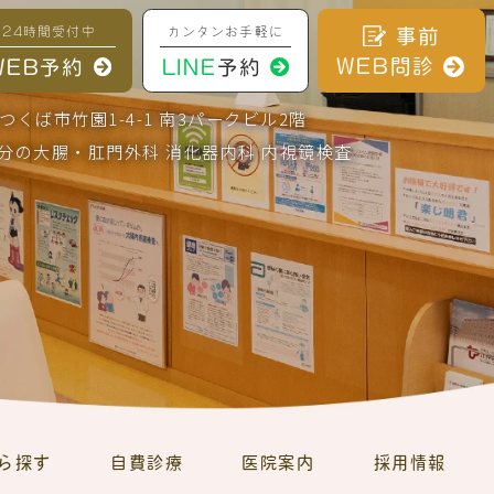
24時間受付中
カンタンお手軽に
事前
WEB問診
WEB予約
LINE
予約
城県つくば市竹園1-4-1 南3パークビル2階
分の大腸・肛門外科 消化器内科 内視鏡検査
ら探す
自費診療
医院案内
採用情報