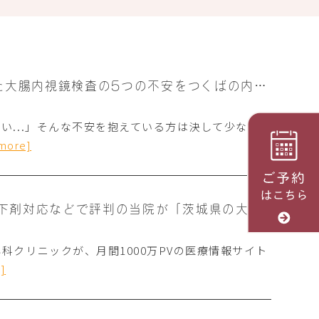
【医師監修】14100人の調査からわかった大腸内視鏡検査の5つの不安をつくばの内視鏡専門医が解説
い...」そんな不安を抱えている方は決して少なくあ
 more]
【医師監修】つくば市で無痛大腸内視鏡・下剤対応などで評判の当院が「茨城県の大腸内視鏡検査 おすすめ医院」に選ばれました！
クリニックが、月間1000万PVの医療情報サイト
]