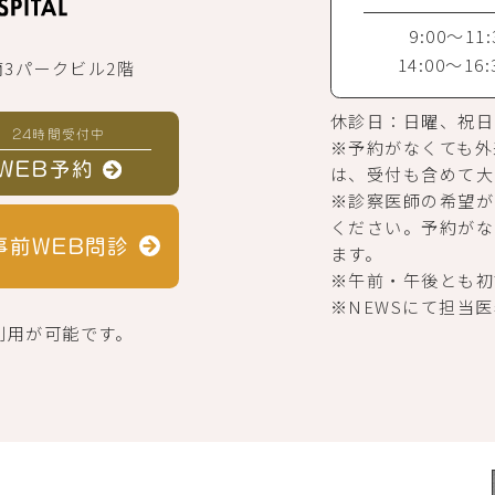
9:00～11:
14:00～16:
南3パークビル2階
休診日：日曜、祝日
24時間受付中
※予約がなくても外
WEB予約
は、受付も含めて大
※診察医師の希望が
ください。予約がな
事前
WEB問診
ます。
※午前・午後とも初
※NEWSにて担当
利用が可能です。