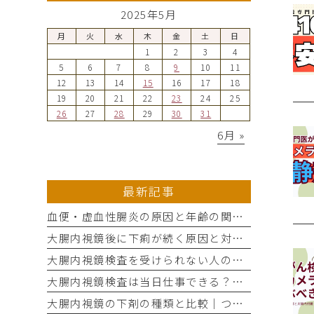
2025年5月
月
火
水
木
金
土
日
1
2
3
4
5
6
7
8
9
10
11
12
13
14
15
16
17
18
19
20
21
22
23
24
25
26
27
28
29
30
31
6月 »
最新記事
血便・虚血性腸炎の原因と年齢の関係を専門医がわかりやすく解説
大腸内視鏡後に下痢が続く原因と対処法｜つくば市の専門クリニックが解説
大腸内視鏡検査を受けられない人の特徴と対処法｜つくば市の専門クリニック
大腸内視鏡検査は当日仕事できる？検査後の注意点と流れを解説｜つくば
大腸内視鏡の下剤の種類と比較｜つくば市の専門クリニックが解説