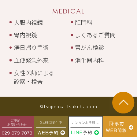
MEDICAL
大腸内視鏡
肛門科
胃内視鏡
よくあるご質問
痔日帰り手術
胃がん検診
血便緊急外来
消化器内科
女性医師による
診察・検査
©tsujinaka-tsukuba.com