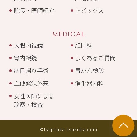
院長・医師紹介
トピックス
MEDICAL
大腸内視鏡
肛門科
胃内視鏡
よくあるご質問
痔日帰り手術
胃がん検診
血便緊急外来
消化器内科
女性医師による
診察・検査
©tsujinaka-tsukuba.com