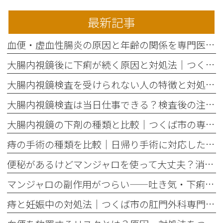
最新記事
血便・虚血性腸炎の原因と年齢の関係を専門医がわかりやすく解説
大腸内視鏡後に下痢が続く原因と対処法｜つくば市の専門クリニックが解説
大腸内視鏡検査を受けられない人の特徴と対処法｜つくば市の専門クリニック
大腸内視鏡検査は当日仕事できる？検査後の注意点と流れを解説｜つくば
大腸内視鏡の下剤の種類と比較｜つくば市の専門クリニックが解説
痔の手術の種類を比較｜日帰り手術に対応したつくばの肛門外科
便秘があるけどマンジャロを使って大丈夫？消化器内視鏡専門医が答えます｜つくば
マンジャロの副作用がつらい——吐き気・下痢・便秘との付き合い方と受診の目安｜つくばの内視鏡専門医が解説
痔と妊娠中の対処法｜つくば市の肛門外科専門クリニックが解説