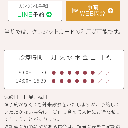
カンタンお手軽に
事前
WEB問診
LINE
予約
当院では、クレジットカードの利用が可能です。
診療時間
月
火
水
木
金
土
日
祝
9:00～11:30
●
●
●
●
●
●
／
／
14:00～16:30
●
●
●
●
●
●
／
／
休診日：日曜、祝日
※予約がなくても外来診察をいたしますが、予約して
いただかない場合は、受付も含めて大幅にお待たせし
てしまうことがあります。
※診察医師の希望がある場合は、担当医表をご確認の