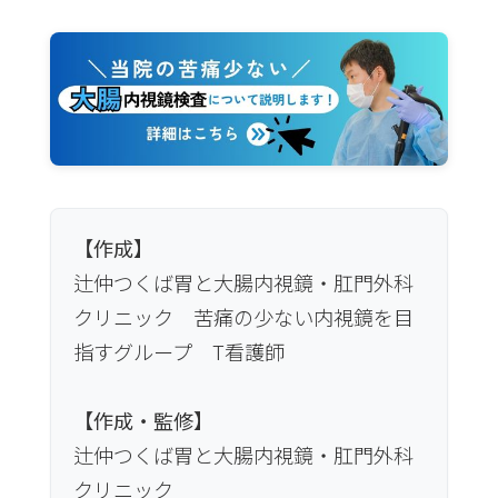
し、その学びを院内で共有する体制
しています。
を整えています。また、定期的な院
関連記事
内勉強会などを行い、チーム全体の
関連記事
対応力向上に努めています。当院で
便潜血陽性を放置したら、大腸
は、スタッフの継続的な教育を重要
経鼻内視鏡なら痛くないの限界
がん判明後の死亡率は4倍
視し、今後も計画的に研修参加を支
援していく予定です。
私たちがこの記事でご紹介した「チ
▶苦痛の少ない胃内視鏡検査(つくば、土浦、
【作成】
ームでの安全体制」や「鎮静剤を用
牛久、茨城)はこちら
辻仲つくば胃と大腸内視鏡・肛門外科
いた無痛の工夫」は、まさに、症状
クリニック 苦痛の少ない内視鏡を目
がないにも関わらず、将来のために
指すグループ T看護師
検査を受けなければならない方の、
【作成・監修】
その抵抗感やご不安を限りなくゼロ
辻仲つくば胃と大腸内視鏡・肛門外科
に近づけるためにあります。
クリニック