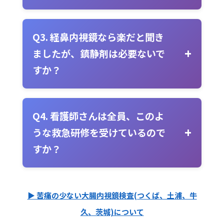
ニングを積んでいます。また、院内
そのお気持ち、非常によく分かりま
には救急カートや酸素投与装置など
す。
便潜血検査・大腸がん検診
など
Q3. 経鼻内視鏡なら楽だと聞き
必要な機器を完備し、定期的にシミ
のように自覚症状がないのに、わざ
ましたが、鎮静剤は必要ないで
ュレーション訓練も行っています。
わざ時間を作って、つらいかもしれ
すか？
ない検査を受けることに、ためらい
鼻からの内視鏡は確かに嘔吐反射が
を感じるのは当然のことです。
少ないという利点がありますが、実
Q4. 看護師さんは全員、このよ
は患者様によって感じ方は大きく異
しかし、
大腸がん
やその前段階であ
うな救急研修を受けているので
なります。
鼻の違和感や圧迫感を
る
大腸ポリープ
は、早期のうちは症
すか？
「つらい」と感じる方も少なくあり
状が全くないことがほとんど
です。
現在、段階的に研修参加を進めてい
ません。
当院では経鼻内視鏡も選択
症状がない段階で見つけて治療する
ます。今回ご紹介したように、
まず
可能ですが、より確実に苦痛を軽減
ことこそが、大腸内視鏡検査の最も
▶ 苦痛の少ない大腸内視鏡検査(つくば、土浦、牛
意欲的なスタッフから研修に参加
したい方には鎮静剤の使用をお勧め
重要な目的なのです。
久、茨城)について