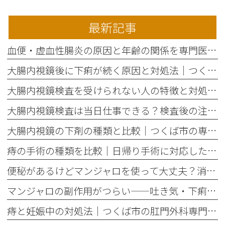
最新記事
血便・虚血性腸炎の原因と年齢の関係を専門医がわかりやすく解説
大腸内視鏡後に下痢が続く原因と対処法｜つくば市の専門クリニックが解説
大腸内視鏡検査を受けられない人の特徴と対処法｜つくば市の専門クリニック
大腸内視鏡検査は当日仕事できる？検査後の注意点と流れを解説｜つくば
大腸内視鏡の下剤の種類と比較｜つくば市の専門クリニックが解説
痔の手術の種類を比較｜日帰り手術に対応したつくばの肛門外科
便秘があるけどマンジャロを使って大丈夫？消化器内視鏡専門医が答えます｜つくば
マンジャロの副作用がつらい——吐き気・下痢・便秘との付き合い方と受診の目安｜つくばの内視鏡専門医が解説
痔と妊娠中の対処法｜つくば市の肛門外科専門クリニックが解説