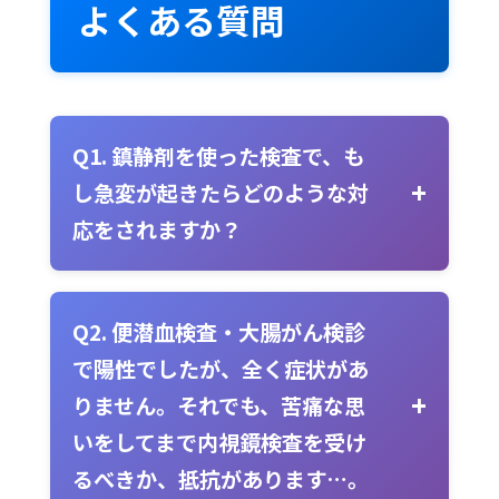
よくある質問
Q1. 鎮静剤を使った検査で、も
し急変が起きたらどのような対
応をされますか？
今回の記事でご紹介したように、当
院の看護師に対して
ICLS（二次救命
Q2. 便潜血検査・大腸がん検診
処置）の研修を推奨・支援
していま
で陽性でしたが、全く症状があ
す。また、内視鏡技師などの高度技
りません。それでも、苦痛な思
能の取得も推奨・支援しており、急
いをしてまで内視鏡検査を受け
変時の対応について専門的なトレー
るべきか、抵抗があります…。